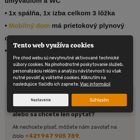
umývadlom a WC
• 1x spálňa, 1x izba celkom 3 lôžka
• 
Mobilný dom 
má prietokový plynový 
ohrievač
Tento web využíva cookies
• Odpočet DPH možný
Pre chod webu sú nevyhnutné aktivované technické
súbory cookies. Na plnohodnotné poskytovanie služieb,
personalizáciu reklám a analýzu návštevnosti sú však
nutné povoliť aj voliteľné cookies. Kliknutím na
nasledujúce tlačidlo ich zapnete.
Viac informácií
Máte záujem o tento mobilný
Súhlasím
Nastavenie
dom?
alebo sa chcete len opýtať?
Ak nechcete písať, môžete nám zavolať na
+421 947 905 789
číslo
.