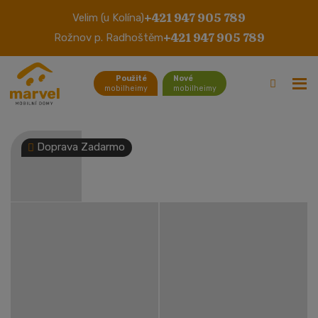
+421 947 905 789
Velim (u Kolína)
Atlas Florida
+421 947 905 789
Rožnov p. Radhoštěm
Použité
Nové
mobilheimy
mobilheimy
Doprava Zadarmo