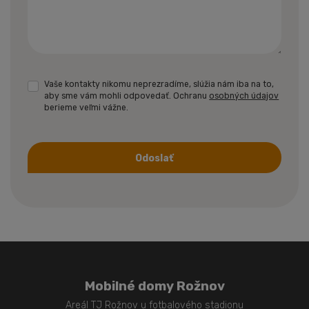
Vaše kontakty nikomu neprezradíme, slúžia nám iba na to,
aby sme vám mohli odpovedať. Ochranu
osobných údajov
berieme veľmi vážne.
Odoslať
Formulár
sa
nepodarilo
odoslať
Mobilné domy Rožnov
Areál TJ Rožnov u fotbalového stadionu