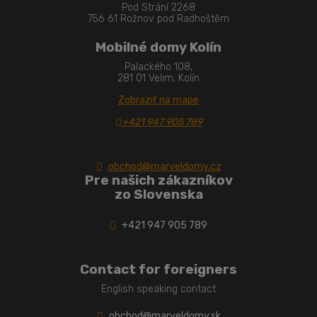
Pod Strání 2268
756 61 Rožnov pod Radhoštěm
Mobilné domy Kolín
Palackého 108,
281 01 Velim, Kolín
Zobraziť na mape
+421 947 905 789
obchod@marveldomy.cz
Pre našich zákazníkov
zo Slovenska
+421 947 905 789
Contact for foreigners
English speaking contact
obchod@marveldomy.sk