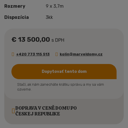
Rozmery
9 x 3,7m
Dispozícia
3kk
€ 13 500,00
s DPH
+420 773 115 513
kolin@marveldomy.cz
Dopytovať tento dom
Stačí, ak nám zanecháte krátku správu a my sa vám
ozveme.
DOPRAVA V CENĚ DOMU PO
ČESKEJ REPUBLIKE