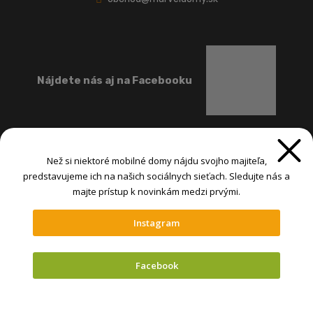
Nájdete nás aj na Facebooku
Než si niektoré mobilné domy nájdu svojho majiteľa,
predstavujeme ich na našich sociálnych sieťach. Sledujte nás a
majte prístup k novinkám medzi prvými.
Instagram
@ MARVEL-INTERNATIONAL spol. s r.o. 2026, , vytvorila eBRÁNA s.r.o.
Mapa stránok
|
Podmienky použitia
|
Nastavenia cookies
Facebook
VYTVORILA
Vyskúšajte mobilné
domy v našich
Mobilný sprievodca
kempoch