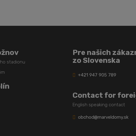
nepodarilo
odoslať
ožnov
Pre našich zákaz
zo Slovenska
ého stadionu
těm
+421 947 905 789
lín
Contact for fore
English speaking contact
obchod@marveldomy.sk