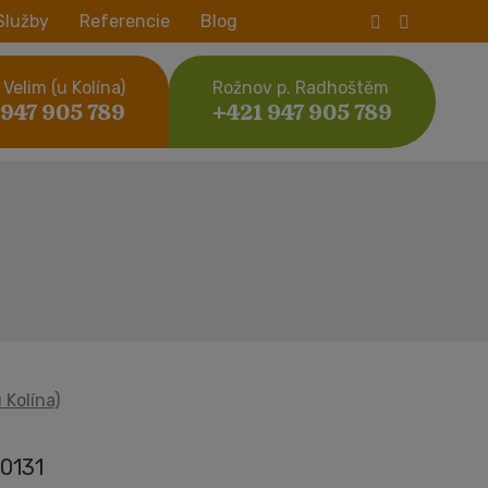
Služby
Referencie
Blog
Velim (u Kolína)
Rožnov p. Radhoštěm
 947 905 789
+421 947 905 789
 Kolína)
0131