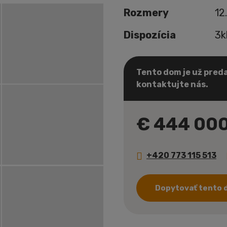
Rozmery
12
Dispozícia
3k
Tento dom je už preda
kontaktujte nás.
€ 444 00
+420 773 115 513
Dopytovať tento