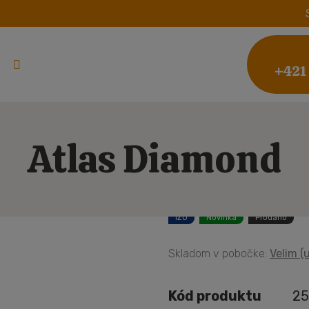
+421
Atlas Diamond
IZO
Novinka
Prodáno
Skladom v pobočke:
Velim (u
Kód produktu
25