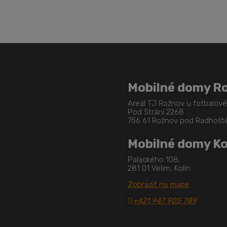
Mobilné domy R
Areál TJ Rožnov u fotbalov
Pod Strání 2268
756 61 Rožnov pod Radhoš
Mobilné domy Ko
Palackého 108,
281 01 Velim, Kolín
Zobraziť na mape
+421 947 905 789