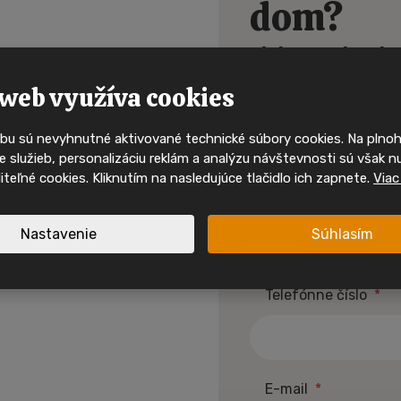
dom?
Buďte mezi p
alebo sa chcete
kdo uvidí 
mobilní 
web využíva cookies
Ak nechcete písať, 
789
.
bu sú nevyhnutné aktivované technické súbory cookies. Na pln
Ty nejzajímavější mobilní domy
 služieb, personalizáciu reklám a analýzu návštevnosti sú však n
svého majitele velmi rychle. 
oliteľné cookies. Kliknutím na nasledujúce tlačidlo ich zapnete.
Viac
sociálních sítích a mějte př
nabídkách, inspiraci i akcíc
Meno a priezvisko
*
Nastavenie
Súhlasím
Sledujte nás na I
Telefónne číslo
*
Sledujte nás na F
spirace a akční mobilní
 jednom místě.
E-mail
*
Nové nabídky
Inspirace