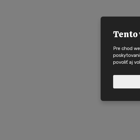
Tento 
Pre chod we
poskytovanie
povoliť aj v
Nové nabídky, in
domy na