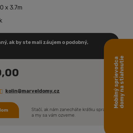
.0 x 3.7m
k
ný, ak by ste mali záujem o podobný,
domy na stiahnutie
Mobilný sprievodca
0,00
kolin@marveldomy.cz
Stačí, ak nám zanecháte krátku správu
 dom
a my sa vám ozveme.