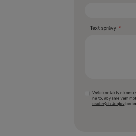
Text správy
*
Vaše kontakty nikomu 
na to, aby sme vám mo
osobných údajov
berie
Formulár
sa