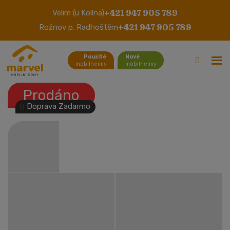
+421 947 905 789
Velim (u Kolína)
Atlas Caernarfon
+421 947 905 789
Rožnov p. Radhoštěm
Použité
Nové
mobilheimy
mobilheimy
Prodáno
Doprava Zadarmo