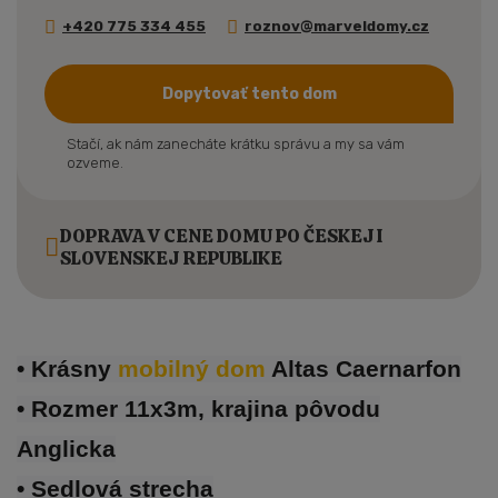
+420 775 334 455
roznov@marveldomy.cz
Dopytovať tento dom
Stačí, ak nám zanecháte krátku správu a my sa vám
ozveme.
DOPRAVA V CENE DOMU PO ČESKEJ I
SLOVENSKEJ REPUBLIKE
• Krásny
mobilný dom
Altas Caernarfon
• Rozmer 11x3m, krajina pôvodu
Anglicka
• Sedlová strecha