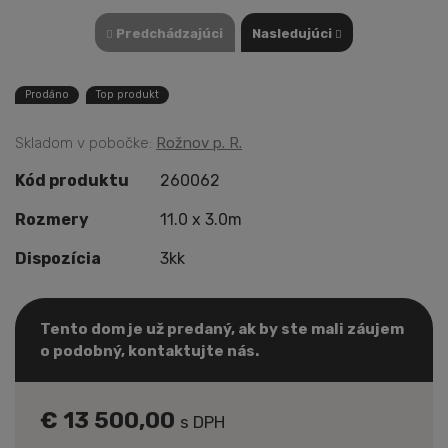
Predchádzajúci
Nasledujúci
Prodáno
Top produkt
Skladom v pobočke:
Rožnov p. R.
Kód produktu
260062
Rozmery
11.0 x 3.0m
Dispozícia
3kk
Tento dom je už predaný, ak by ste mali záujem
o podobný, kontaktujte nás.
€ 13 500,00
s DPH