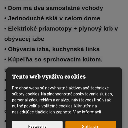
• Dom má dva samostatné vchody
• Jednoduché sklá v celom dome
• Elektrické priamotopy + plynový krb v
obývacej izbe
• Obývacia izba, kuchynská linka
• Kúpeľňa so sprchovacím kútom,
umývadlom
Tento web využíva cookies
• Samostatné WC
Pre chod webu sú nevyhnutné aktivované technické
• 2x izba, celkom 2 lôžka
súbory cookies. Na plnohodnotné poskytovanie služieb,
•
Mobilný dom
má plynový prietokový
personalizáciu reklám a analýzu návštevnosti sú však
nutné povoliť aj voliteľné cookies. Kliknutím na
ohrievač
nasledujúce tlačidlo ich zapnete.
Viac informácií
• Odpočet DPH možný
Súhlasím
Nastavenie