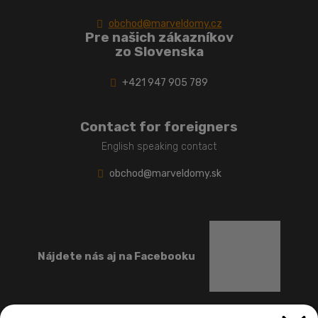
obchod@marveldomy.cz
Pre našich zákazníkov
zo Slovenska
+421 947 905 789
Contact for foreigners
English speaking contact
obchod@marveldomy.sk
Nájdete nás aj na Facebooku