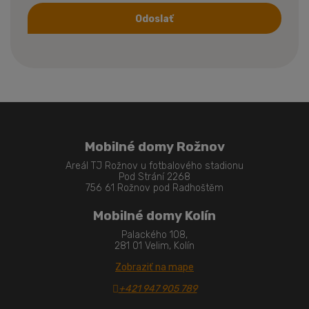
Odoslať
Formulár
sa
nepodarilo
odoslať
Mobilné domy Rožnov
Areál TJ Rožnov u fotbalového stadionu
Pod Strání 2268
756 61 Rožnov pod Radhoštěm
Mobilné domy Kolín
Palackého 108,
281 01 Velim, Kolín
Zobraziť na mape
+421 947 905 789