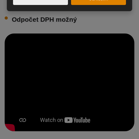
izba s dvoma oddelenými lôžkami
Odpočet DPH možný