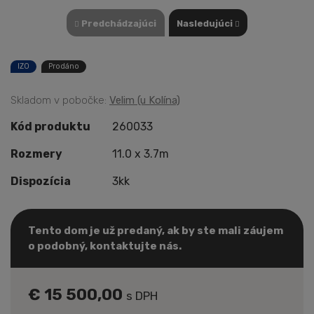
Predchádzajúci
Nasledujúci
IZO
Prodáno
Skladom v pobočke:
Velim (u Kolína)
Kód produktu
260033
Rozmery
11.0 x 3.7m
Dispozícia
3kk
Tento dom je už predaný, ak by ste mali záujem
o podobný, kontaktujte nás.
€ 15 500,00
s DPH