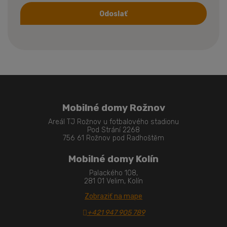
Odoslať
Formulár
sa
nepodarilo
odoslať
Mobilné domy Rožnov
Areál TJ Rožnov u fotbalového stadionu
Pod Strání 2268
756 61 Rožnov pod Radhoštěm
Mobilné domy Kolín
Palackého 108,
281 01 Velim, Kolín
Zobraziť na mape
+421 947 905 789