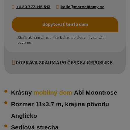
+420 773 115 513
kolin@marveldomy.cz
Dopytovať tento dom
Stačí, ak nám zanecháte krátku správu a my sa vám
ozveme.
DOPRAVA ZDARMA PO ČESKEJ REPUBLIKE
Krásny
mobilný dom
Abi Moontrose
Rozmer 11x3,7 m, krajina pôvodu
Anglicko
Sedlová strecha