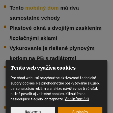
Tento
mobilný dom
má dva
samostatné vchody
Plastové okná s dvojitým zasklením
/izolačnými sklami
Vykurovanie je riešené plynovým
kotlom na PB s radiátormi
Tento web využíva cookies
Obývacia izba, priestranná kuchynská
linka
Pre chod webu sú nevyhnutné aktivované technické
súbory cookies. Na plnohodnotné poskytovanie služieb,
Kúpeľňa so sprchovacím kútom,
personalizáciu reklám a analýzu návštevnosti sú však
nutné povoliť aj voliteľné cookies. Kliknutím na
umývadlom a WC
nasledujúce tlačidlo ich zapnete.
Viac informácií
1x spálňa s úložným priestorom, 1x
Súhlasím
Nastavenie