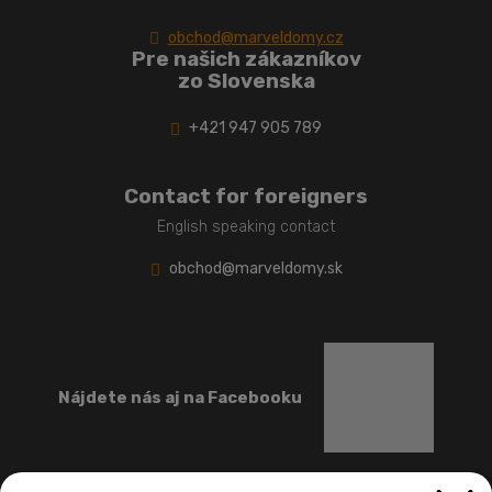
obchod@marveldomy.cz
Pre našich zákazníkov
zo Slovenska
+421 947 905 789
Contact for foreigners
English speaking contact
obchod@marveldomy.sk
Nájdete nás aj na Facebooku