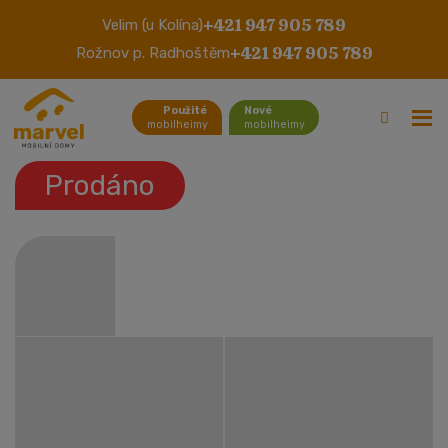
+421 947 905 789
Velim (u Kolína)
Abi Moontrose
+421 947 905 789
Rožnov p. Radhoštěm
Použité
Nové
mobilheimy
mobilheimy
Prodáno