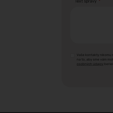
Text správy
*
Vaše kontakty nikomu 
na to, aby sme vám mo
osobných údajov
berie
Formulár
sa
nepodarilo
odoslať