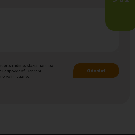
neprezradíme, slúžia nám iba
Odoslať
hli odpovedať. Ochranu
me veľmi vážne.