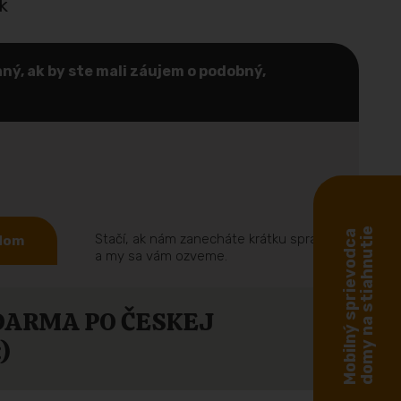
k
ný, ak by ste mali záujem o podobný,
domy na stiahnutie
Mobilný sprievodca
Stačí, ak nám zanecháte krátku správu
 dom
a my sa vám ozveme.
DARMA PO ČESKEJ
)