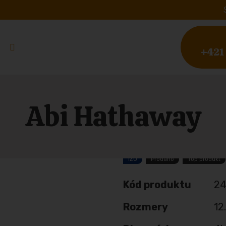
+421
Abi Hathaway
IZO
Prodáno
Top produkt
Kód produktu
24
Rozmery
12