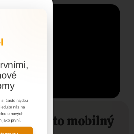
rvními,
nové
domy
ohodnotné
 si často najdou
utné
Sledujte nás na
 informácií
ehled o nových
jem o tento mobilný
h jako první.
nstagramu