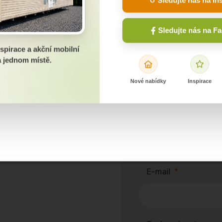
dom?
alebo sa chcete
Sledujte nás na F
spirace a akční mobilní
 jednom místě.
Meno a priezvisko
*
Nové nabídky
Inspirace
Telefónne číslo
*
E-mail
*