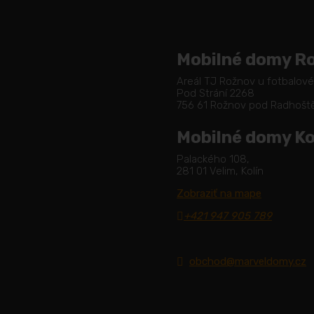
Mobilné domy R
Areál TJ Rožnov u fotbalov
Pod Strání 2268
756 61 Rožnov pod Radhoš
Mobilné domy Ko
Palackého 108,
281 01 Velim, Kolín
Zobraziť na mape
+421 947 905 789
obchod@marveldomy.cz