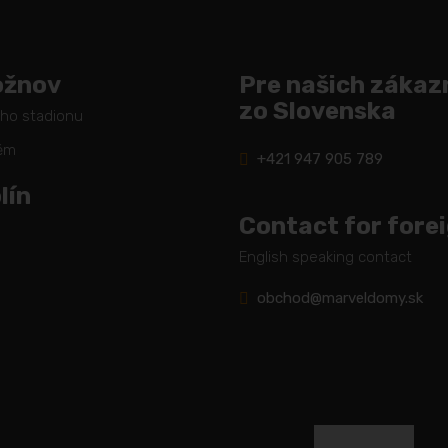
ožnov
Pre našich zákaz
zo Slovenska
ého stadionu
těm
+421 947 905 789
lín
Contact for fore
English speaking contact
obchod@marveldomy.sk