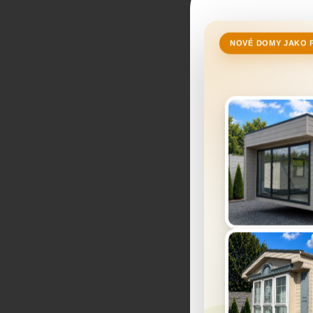
NOVÉ DOMY JAKO 
Tento 
Pre chod we
poskytovanie
povoliť aj v