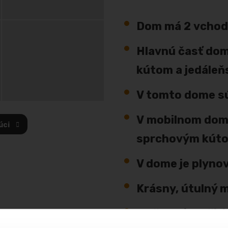
Dom má 2 vchod
Hlavnú časť dom
kútom a jedále
V tomto dome sú
V
mobilnom dome
úci
sprchovým kúto
V dome je plynov
Krásny, útulný 
Možnosť využitia