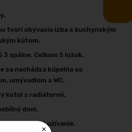
y.
u tvorí obývacia izba s kuchynským
ňským kútom.
 3 spálne. Celkom 5 ložok.
 sa nachádza kúpelňa so
m, umývadlom a WC.
ý kotol s radiátormi.
mobilný dom.
 na celoročné užívanie.