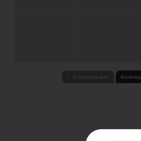
Predchádzajúci
Nasleduj