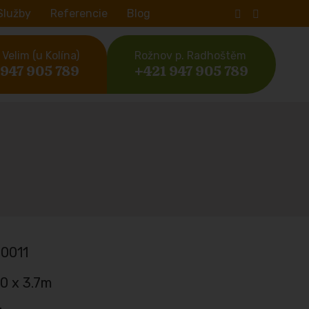
Služby
Referencie
Blog
Velim (u Kolína)
Rožnov p. Radhoštěm
 947 905 789
+421 947 905 789
0011
.0 x 3.7m