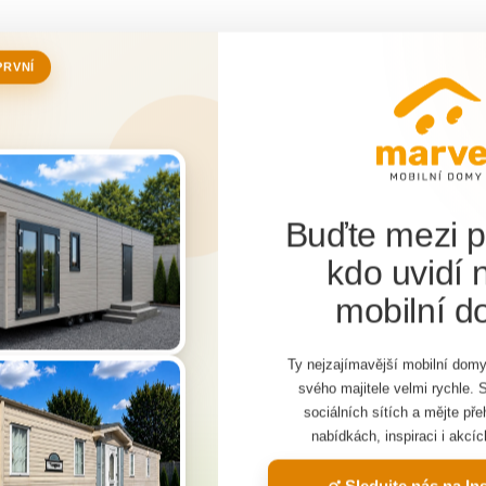
PRVNÍ
Buďte mezi p
kdo uvidí 
mobilní 
web využíva cookies
bu sú nevyhnutné aktivované technické súbory cookies. Na pln
Ty nejzajímavější mobilní domy
 služieb, personalizáciu reklám a analýzu návštevnosti sú však n
svého majitele velmi rychle. 
oliteľné cookies. Kliknutím na nasledujúce tlačidlo ich zapnete.
Viac
sociálních sítích a mějte př
Máte záu
nabídkách, inspiraci i akcíc
Nastavenie
Súhlasím
Sledujte nás na I