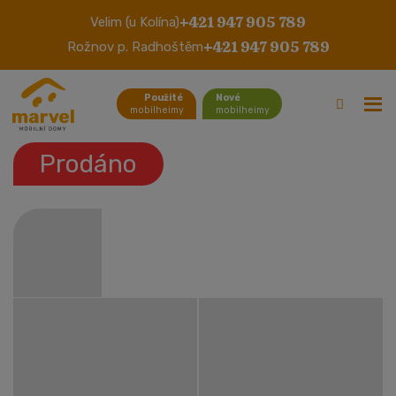
+421 947 905 789
Velim (u Kolína)
Abi Brisbane 1
+421 947 905 789
Rožnov p. Radhoštěm
Použité
Nové
mobilheimy
mobilheimy
Prodáno