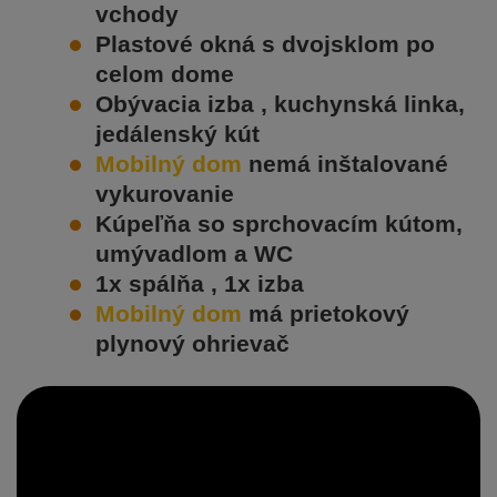
vchody
Plastové okná s dvojsklom po
celom dome
Obývacia izba , kuchynská linka,
jedálenský kút
Mobilný dom
nemá inštalované
vykurovanie
Kúpeľňa so sprchovacím kútom,
umývadlom a WC
1x spálňa , 1x izba
Mobilný dom
má prietokový
plynový ohrievač