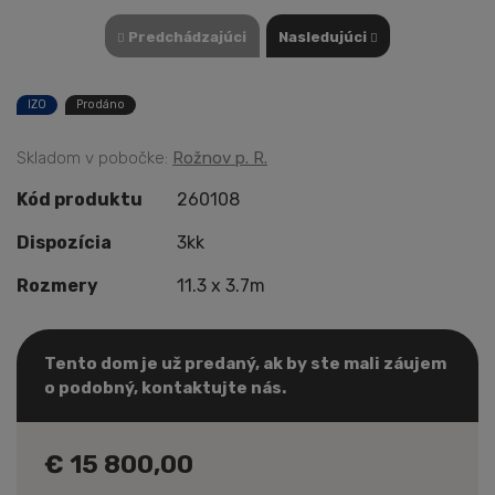
Predchádzajúci
Nasledujúci
IZO
Prodáno
Skladom v pobočke:
Rožnov p. R.
Kód produktu
260108
Dispozícia
3kk
Rozmery
11.3 x 3.7m
Tento dom je už predaný, ak by ste mali záujem
o podobný, kontaktujte nás.
€ 15 800,00