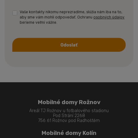
Vaše kontakty nikomu neprezradíme, slúžia nám iba na to,
aby sme vám mohli odpovedať. Ochranu
osobných údajov
berieme veľmi vážne.
Odoslať
Formulár
sa
nepodarilo
odoslať
Mobilné domy Rožnov
Areál TJ Rožnov u fotbalového stadionu
Pod Strání 2268
756 61 Rožnov pod Radhoštěm
Mobilné domy Kolín