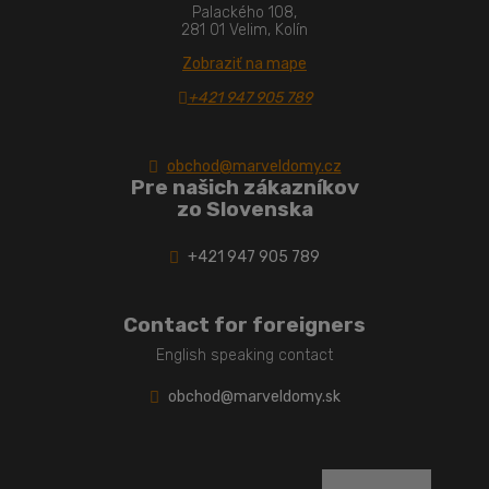
Palackého 108,
281 01 Velim, Kolín
Zobraziť na mape
+421 947 905 789
obchod@marveldomy.cz
Pre našich zákazníkov
zo Slovenska
+421 947 905 789
Contact for foreigners
English speaking contact
obchod@marveldomy.sk