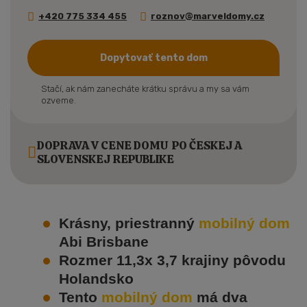
+420 775 334 455
roznov@marveldomy.cz
Dopytovať tento dom
Stačí, ak nám zanecháte krátku správu a my sa vám
ozveme.
DOPRAVA V CENE DOMU PO ČESKEJ A
SLOVENSKEJ REPUBLIKE
Krásny, priestranný
mobilný dom
Abi Brisbane
Rozmer 11,3x 3,7 krajiny pôvodu
Holandsko
Tento
mobilný dom
má dva