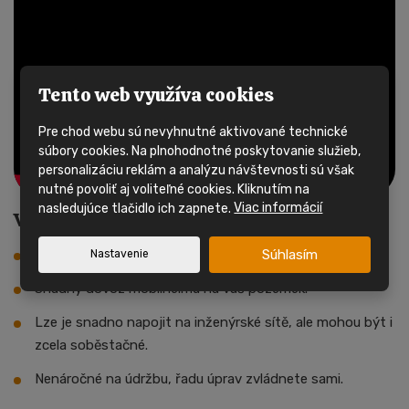
Tento web využíva cookies
Pre chod webu sú nevyhnutné aktivované technické
súbory cookies. Na plnohodnotné poskytovanie služieb,
personalizáciu reklám a analýzu návštevnosti sú však
nutné povoliť aj voliteľné cookies. Kliknutím na
nasledujúce tlačidlo ich zapnete.
Viac informácií
Výhody mobilních domů
Súhlasím
Cenově dostupné, rychlé a pohodlné.
Nastavenie
Snadný dovoz mobilheimu na váš pozemek.
Lze je snadno napojit na inženýrské sítě, ale mohou být i
zcela soběstačné.
Nenáročné na údržbu, řadu úprav zvládnete sami.