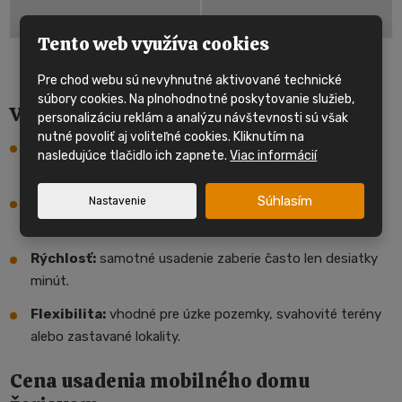
Tento web využíva cookies
Pre chod webu sú nevyhnutné aktivované technické
súbory cookies. Na plnohodnotné poskytovanie služieb,
Výhody usadenia pomocou autožeriavu
personalizáciu reklám a analýzu návštevnosti sú však
nutné povoliť aj voliteľné cookies. Kliknutím na
Maximálna presnosť:
ideálna aj pre komplikované
nasledujúce tlačidlo ich zapnete.
Viac informácií
parcely.
Súhlasím
Nastavenie
Bezpečnosť:
šetrná manipulácia s domom aj v
nepriaznivom teréne.
Rýchlosť:
samotné usadenie zaberie často len desiatky
minút.
Flexibilita:
vhodné pre úzke pozemky, svahovité terény
alebo zastavané lokality.
Cena usadenia mobilného domu