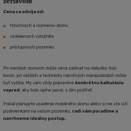
žeriavom
Cena sa odvíja od:
hmotnosti a rozmerov domu
vzdialenosti výložníka
prístupnosti pozemku
Pri menších domoch môže cena začínať na niekoľko tisíc
korún, pri väčších a technicky náročných manipuláciách môže
byť vyššia. My vám vždy pripravíme
konkrétnu kalkuláciu
vopred
, aby bolo úplne jasné, s čím počítať.
Pokiaľ plánujete usadenie mobilného domu alebo si nie ste istí
podmienkami na vašom pozemku,
radi vám poradíme a
navrhneme ideálny postup.