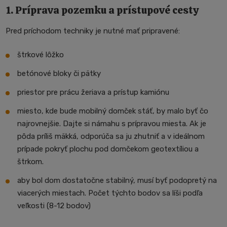
1. Príprava pozemku a prístupové cesty
Pred príchodom techniky je nutné mať pripravené:
štrkové lôžko
betónové bloky či pätky
priestor pre prácu žeriava a prístup kamiónu
miesto, kde bude mobilný domček stáť, by malo byť čo
najrovnejšie. Dajte si námahu s prípravou miesta. Ak je
pôda príliš mäkká, odporúča sa ju zhutniť a v ideálnom
prípade pokryť plochu pod domčekom geotextíliou a
štrkom.
aby bol dom dostatočne stabilný, musí byť podopretý na
viacerých miestach. Počet týchto bodov sa líši podľa
veľkosti (8-12 bodov)