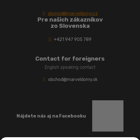
obchod@marveldomy.cz
Pre našich zákazníkov
zo Slovenska
+421 947 905 789
Contact for foreigners
English speaking contact
obchod@marveldomy.sk
Nájdete nás aj na Facebooku