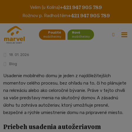
+421 947 905 789
Velim (u Kolína)
Usadenie mobilného domu
+421 947 905 789
Rožnov p. Radhoštěm
pomocou autožeriavu
Použité
Nové
mobilheimy
mobilheimy
18. 01. 2026
Blog
Usadenie mobilného domu je jeden z najdôležitejších
momentov celého procesu, bez ohľadu na to, či ho plánujete
na rekreáciu alebo ako celoročné bývanie. Práve v tejto chvíli
sa vaše predstavy menia na skutočný domov. A zásadnú
úlohu tu zohráva autožeriav, ktorý umožňuje presné,
bezpečné a rýchle umiestnenie domu na pripravené miesto.
Priebeh usadenia autožeriavom