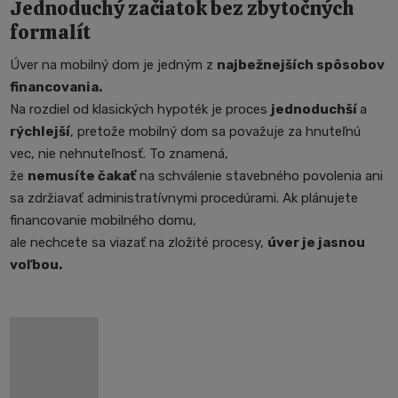
Jednoduchý začiatok bez zbytočných
formalít
Úver na mobilný dom je jedným z
najbežnejších spôsobov
financovania.
Na rozdiel od klasických hypoték je proces
jednoduchší
a
rýchlejší
, pretože mobilný dom sa považuje za hnuteľnú
vec, nie nehnuteľnosť. To znamená,
že
nemusíte čakať
na schválenie stavebného povolenia ani
sa zdržiavať administratívnymi procedúrami. Ak plánujete
financovanie mobilného domu,
ale nechcete sa viazať na zložité procesy,
úver je jasnou
voľbou.