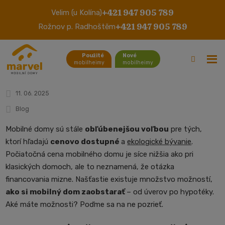
+421 947 905 789
Velim (u Kolína)
Financovanie mobilných domov:
+421 947 905 789
Rožnov p. Radhoštěm
Aké máte možnosti?
Použité
Nové
mobilheimy
mobilheimy
11. 06. 2025
Blog
Mobilné domy sú stále
obľúbenejšou voľbou
pre tých,
ktorí hľadajú
cenovo dostupné
a
ekologické bývanie
.
Počiatočná cena mobilného domu je síce nižšia ako pri
klasických domoch, ale to neznamená, že otázka
financovania mizne. Našťastie existuje množstvo možností,
ako si mobilný dom zaobstarať
– od úverov po hypotéky.
Aké máte možnosti? Poďme sa na ne pozrieť.