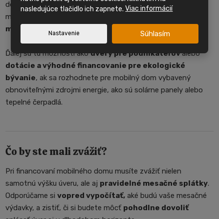
domu ako nájom. Po skončení leasingovej doby máte
nasledujúce tlačidlo ich zapnete.
Viac informácií
možnosť mobilný dom odkúpiť, alebo ho vymeniť za
nový
model.
Súhlasím
Nastavenie
Ďalej sú tu možnosti ako
úvery pre podnikateľov
alebo
dotácie a výhodné financovanie pre ekologické
bývanie
, ak sa rozhodnete pre mobilný dom vybavený
obnoviteľnými zdrojmi energie, ako sú solárne panely alebo
tepelné čerpadlá.
Čo by ste mali zvážiť?
Pri financovaní mobilného domu musíte zvážiť nielen
samotnú výšku úveru, ale aj
pravidelné mesačné splátky
.
Odporúčame si
vopred vypočítať,
aké budú vaše mesačné
výdavky, a zistiť, či si budete môcť
pohodlne dovoliť