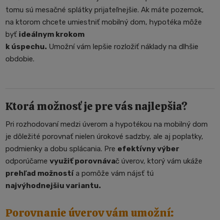
tomu sú mesačné splátky prijateľnejšie. Ak máte pozemok,
na ktorom chcete umiestniť mobilný dom, hypotéka môže
byť
ideálnym krokom
k úspechu.
Umožní vám lepšie rozložiť náklady na dlhšie
obdobie.
Ktorá možnosť je pre vás najlepšia?
Pri rozhodovaní medzi úverom a hypotékou na mobilný dom
je dôležité porovnať nielen úrokové sadzby, ale aj poplatky,
podmienky a dobu splácania. Pre
efektívny výber
odporúčame
využiť porovnáva
č úverov, ktorý vám ukáže
prehľad možností
a pomôže vám nájsť tú
najvýhodnejšiu variantu.
Porovnanie úverov vám umožní: