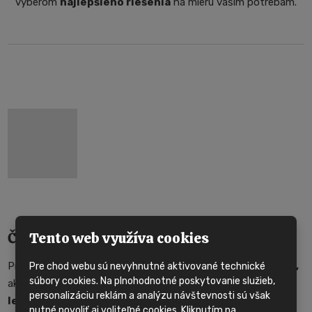
výberom
najlepšieho riešenia
na mieru vašim potrebám.
Čo všetko môžete financovať?
Tento web využíva cookies
Pri financovaní mobilného domu
máte niekoľko možností,
Pre chod webu sú nevyhnutné aktivované technické
súbory cookies. Na plnohodnotné poskytovanie služieb,
ako zefektívniť svoje výdavky. Môžete využiť napríklad
personalizáciu reklám a analýzu návštevnosti sú však
leasing mobilného domu
, ktorý vám umožní splácať cenu
nutné povoliť aj voliteľné cookies. Kliknutím na