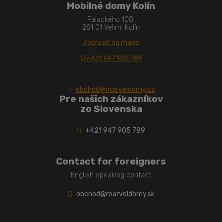
Mobilné domy Kolín
Palackého 108,
281 01 Velim, Kolín
Zobraziť na mape
+421 947 905 789
obchod@marveldomy.cz
Pre našich zákazníkov
zo Slovenska
+421 947 905 789
Contact for foreigners
English speaking contact
obchod@marveldomy.sk