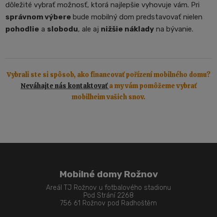
dôležité vybrať možnosť, ktorá najlepšie vyhovuje vám. Pri
správnom výbere
bude mobilný dom predstavovať nielen
pohodlie
a
slobodu
, ale aj
nižšie náklady
na bývanie.
Vybrali ste si spôsob, ako financovať pořízení mobilného domu?
Neváhajte nás kontaktovať
a my vám pomôžeme vybrať
mobilheim vašich snov.
Mobilné domy Rožnov
Areál TJ Rožnov u fotbalového stadionu
Pod Strání 2268
756 61 Rožnov pod Radhoštěm