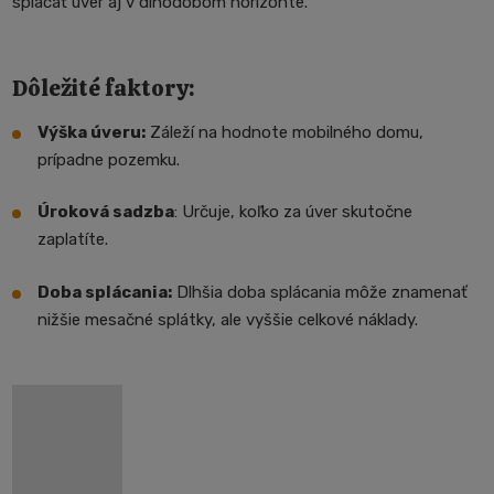
splácať úver aj v dlhodobom horizonte.
Dôležité faktory:
Výška úveru:
Záleží na hodnote mobilného domu,
prípadne pozemku.
Úroková sadzba
: Určuje, koľko za úver skutočne
zaplatíte.
Doba splácania:
Dlhšia doba splácania môže znamenať
nižšie mesačné splátky, ale vyššie celkové náklady.