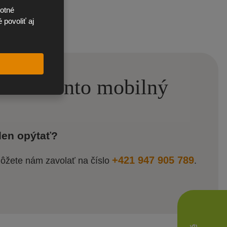
otné
 povoliť aj
em o tento mobilný
len opýtať?
+421 947 905 789
môžete nám zavolať na číslo
.