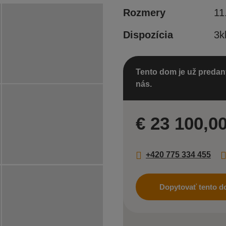
Rozmery
11
Dispozícia
3k
Tento dom je už predaný
nás.
€ 23 100,0
+420 775 334 455
Dopytovať tento 