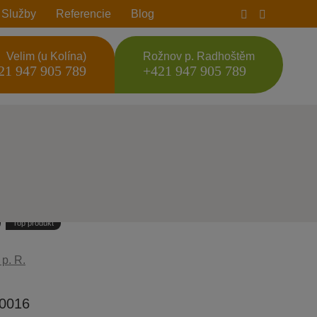
Služby
Referencie
Blog
Velim (u Kolína)
Rožnov p. Radhoštěm
21 947 905 789
+421 947 905 789
Top produkt
p. R.
0016