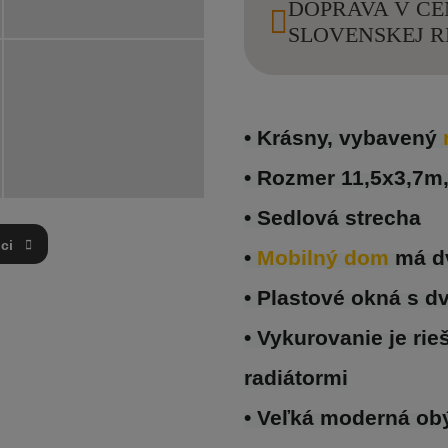
DOPRAVA V CE
SLOVENSKEJ R
• Krásny, vybavený 
• Rozmer 11,5x3,7m,
• Sedlová strecha
ci
• 
Mobilný dom 
má d
• Plastové okná s d
• Vykurovanie je ri
radiátormi
• Veľká moderná ob