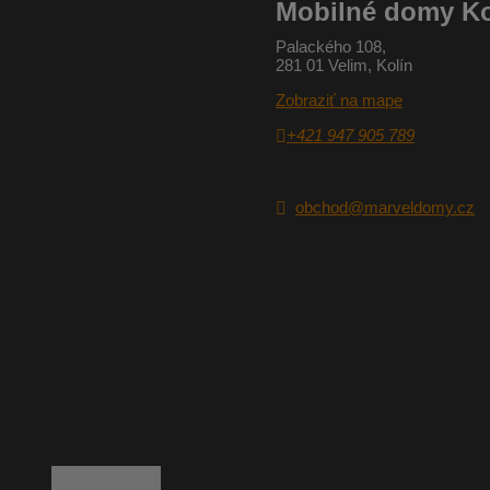
Mobilné domy Ko
Palackého 108,
281 01 Velim, Kolín
Zobraziť na mape
+421 947 905 789
obchod@marveldomy.cz