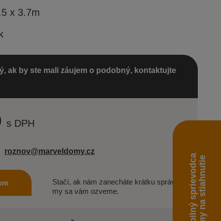
.5 x 3.7m
k
, ak by ste mali záujem o podobný, kontaktujte
0
s DPH
roznov@marveldomy.cz
Mobilný sprievodca
domy na stiahnutie
Stačí, ak nám zanecháte krátku správu a
dom
my sa vám ozveme.