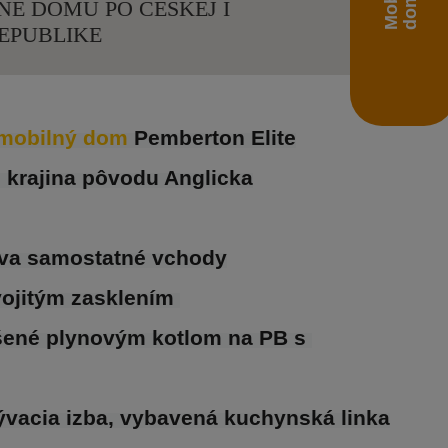
NE DOMU PO ČESKEJ I
EPUBLIKE
mobilný dom 
Pemberton Elite
 krajina pôvodu Anglicka
va samostatné vchody
vojitým zasklením 
ešené plynovým kotlom na PB s 
ývacia izba, vybavená kuchynská linka