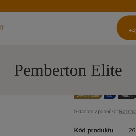
+4
Pemberton Elite
Zvýšený strop
IZO
Prodáno
Skladom v pobočke:
Rožnov 
Kód produktu
26