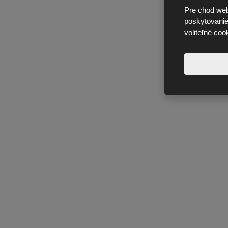
Pre chod web
poskytovanie 
voliteľné coo