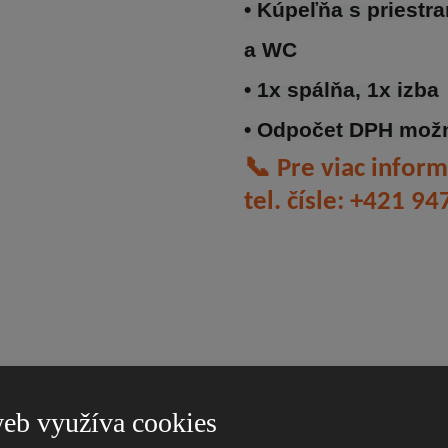
• Kúpeľňa s priest
a WC
• 1x spálňa, 1x izba
• Odpočet DPH mož
📞
Pre viac inform
tel. čísle: +421 9
eb využíva cookies