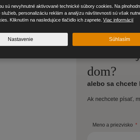
u sú nevyhnutné aktivované technické súbory cookies. Na plnohodn
služieb, personalizáciu reklám a analýzu návštevnosti sú však nutné
kies. Kliknutím na nasledujúce tlačidlo ich zapnete.
Viac informácií
Nastavenie
Súhlasím
Máte záuj
dom?
alebo sa chcete 
Ak nechcete písať, 
Meno a priezvisko
*