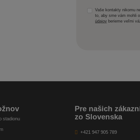
Vaše kontakty nikomu ne
to, aby sme vám mohli 
údajov
berieme veľmi vá
Formulár
sa
nepodarilo
odoslať
ožnov
Pre našich zákazn
zo Slovenska
o stadionu
ěm
+421 947 905 789