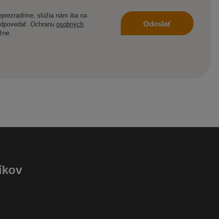
prezradíme, slúžia nám iba na
Odoslať
odpovedať. Ochranu
osobných
žne.
íkov