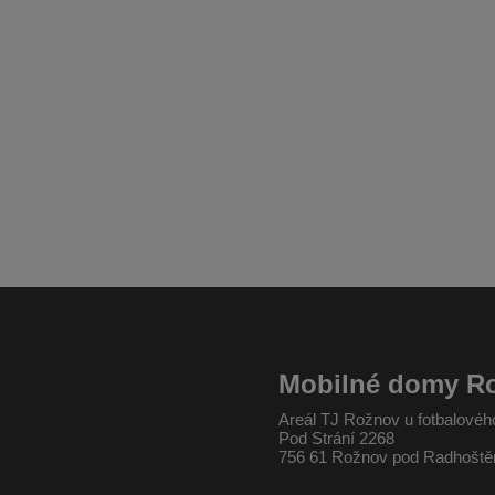
Mobilné domy R
Areál TJ Rožnov u fotbalovéh
Pod Strání 2268
756 61 Rožnov pod Radhošt