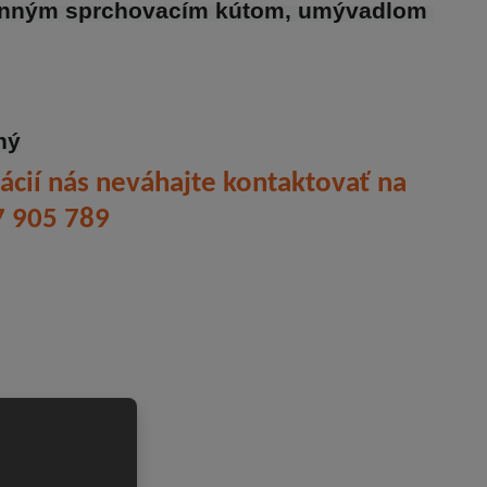
ranným sprchovacím kútom, umývadlom 
ný
ácií nás neváhajte kontaktovať na
47 905 789